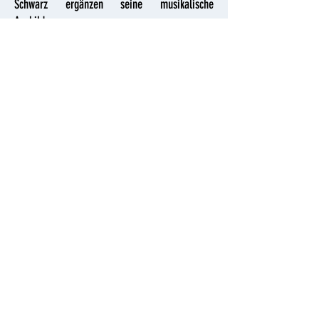
Schwarz ergänzen seine musikalische
Ausbildung.
Management
& Booking
Roland Schubert
Grassistraße 8
04107 Leipzig
roland.schubert@hmt-leipzig.de